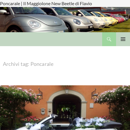
Poncarale | Il Maggiolone New Beetle di Flavio
Cerca
Il Maggiolone New Beetle di Flavio
VAI
MENU
AL
PRINCI
CONTENUTO
Archivi tag: Poncarale