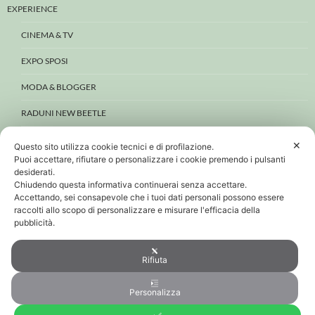
EXPERIENCE
CINEMA & TV
EXPO SPOSI
MODA & BLOGGER
RADUNI NEW BEETLE
WEDDING
✕
Questo sito utilizza cookie tecnici e di profilazione.
Puoi accettare, rifiutare o personalizzare i cookie premendo i pulsanti
BEETLE E DINTORNI
desiderati.
Chiudendo questa informativa continuerai senza accettare.
CONTATTI
Accettando, sei consapevole che i tuoi dati personali possono essere
raccolti allo scopo di personalizzare e misurare l'efficacia della
PRIVACY & COOKIE
pubblicità.
PERSONAL DATA POLICY
Rifiuta
COOKIE POLICY
Personalizza