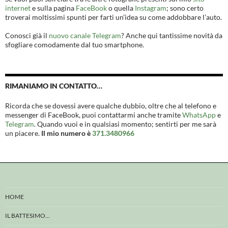
internet
e sulla pagina
FaceBook
o quella
Instagram
; sono certo
troverai moltissimi spunti per farti un’idea su come addobbare l’auto.
Conosci già il
nuovo canale Telegram
? Anche qui tantissime novità da
sfogliare comodamente dal tuo smartphone.
RIMANIAMO IN CONTATTO…
Ricorda che se dovessi avere qualche dubbio, oltre che al telefono e
messenger di FaceBook, puoi contattarmi anche tramite
WhatsApp
e
Telegram
. Quando vuoi e in qualsiasi momento; sentirti per me sarà
un piacere.
Il mio numero è
371.3480966
HOME
IL BATTESIMO…