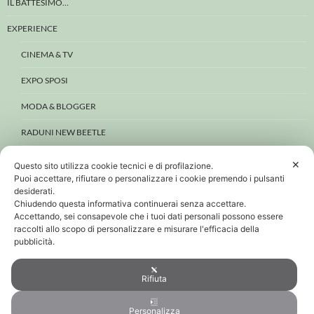
IL BATTESIMO…
EXPERIENCE
CINEMA & TV
EXPO SPOSI
MODA & BLOGGER
RADUNI NEW BEETLE
WEDDING
✕
Questo sito utilizza cookie tecnici e di profilazione.
Puoi accettare, rifiutare o personalizzare i cookie premendo i pulsanti
BEETLE E DINTORNI
desiderati.
Chiudendo questa informativa continuerai senza accettare.
CONTATTI
Accettando, sei consapevole che i tuoi dati personali possono essere
raccolti allo scopo di personalizzare e misurare l'efficacia della
PRIVACY & COOKIE
pubblicità.
PERSONAL DATA POLICY
Rifiuta
COOKIE POLICY
Personalizza