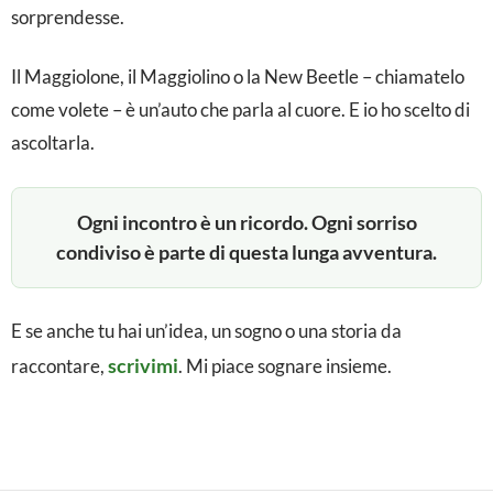
i
sorprendesse.
o
l
Il Maggiolone, il Maggiolino o la New Beetle – chiamatelo
come volete – è un’auto che parla al cuore. E io ho scelto di
o
ascoltarla.
n
e
Ogni incontro è un ricordo. Ogni sorriso
N
condiviso è parte di questa lunga avventura.
e
w
E se anche tu hai un’idea, un sogno o una storia da
B
scrivimi
raccontare,
. Mi piace sognare insieme.
e
e
t