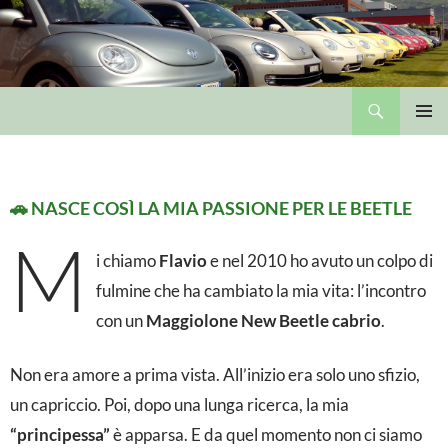
Cerca
Il Maggiolone New Beetle di Flavio
VAI
MENU
AL
PRINCI
CONTENUTO
IL MAGGIOLONE DI FLAVIO
M
🚗 NASCE COSÌ LA MIA PASSIONE PER LE BEETLE
M
a
i chiamo
Flavio
e nel 2010 ho avuto un colpo di
g
fulmine che ha cambiato la mia vita: l’incontro
g
con un
Maggiolone New Beetle cabrio
.
i
Non era amore a prima vista. All’inizio era solo uno sfizio,
o
un capriccio. Poi, dopo una lunga ricerca, la mia
l
“principessa”
è apparsa. E da quel momento non ci siamo