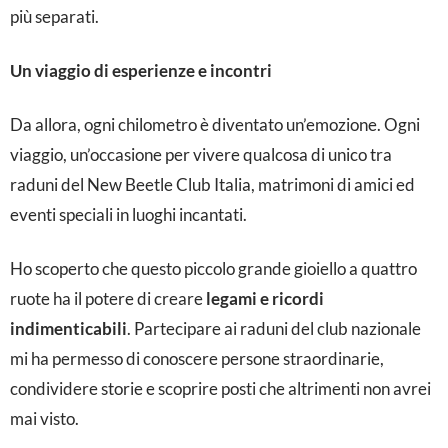
o
più separati.
n
Un viaggio di esperienze e incontri
e
c
Da allora, ogni chilometro è diventato un’emozione. Ogni
a
viaggio, un’occasione per vivere qualcosa di unico tra
b
raduni del New Beetle Club Italia, matrimoni di amici ed
r
eventi speciali in luoghi incantati.
i
Ho scoperto che questo piccolo grande gioiello a quattro
o
ruote ha il potere di creare
legami e ricordi
p
indimenticabili
. Partecipare ai raduni del club nazionale
e
mi ha permesso di conoscere persone straordinarie,
r
condividere storie e scoprire posti che altrimenti non avrei
mai visto.
m