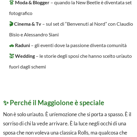
👗
Moda & Blogger
– quando la New Beetle è diventata set
t
fotografico
a
🎬
Cinema & Tv
– sul set di “Benvenuti al Nord” con Claudio
l
Bisio e Alessandro Siani
i
🚗
Raduni
– gli eventi dove la passione diventa comunità
a
💒
Wedding
– le storie degli sposi che hanno scelto un’auto
|
fuori dagli schemi
I
l
M
✨ Perché il Maggiolone è speciale
a
Non è solo un’auto. È un’emozione che si porta a spasso. È il
g
sorriso di chi la vede arrivare. È la luce negli occhi di una
g
sposa che non voleva una classica Rolls, ma qualcosa che