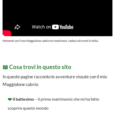
n
i
e
d
e
Momenti con il mio Maggiolone cabrio tra matrimoni, raduni ed eventi in Italia.
v
e
📖 Cosa trovi in questo sito
n
t
In queste pagine racconto le avventure vissute con il mio
Maggiolone cabrio:
i
i
❤️
Il battesimo
– il primo matrimonio che mi ha fatto
n
scoprire questo mondo
I