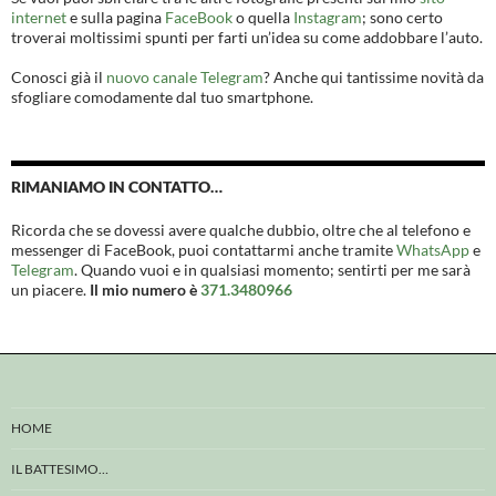
internet
e sulla pagina
FaceBook
o quella
Instagram
; sono certo
troverai moltissimi spunti per farti un’idea su come addobbare l’auto.
Conosci già il
nuovo canale Telegram
? Anche qui tantissime novità da
sfogliare comodamente dal tuo smartphone.
RIMANIAMO IN CONTATTO…
Ricorda che se dovessi avere qualche dubbio, oltre che al telefono e
messenger di FaceBook, puoi contattarmi anche tramite
WhatsApp
e
Telegram
. Quando vuoi e in qualsiasi momento; sentirti per me sarà
un piacere.
Il mio numero è
371.3480966
HOME
IL BATTESIMO…