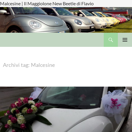
Malcesine | Il Maggiolone New Beetle di Flavio
Cerca
Il Maggiolone New Beetle di Flavio
VAI
MENU
AL
PRINCI
CONTENUTO
Archivi tag: Malcesine