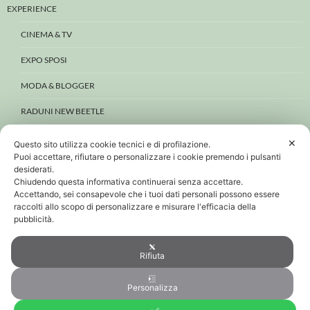
EXPERIENCE
CINEMA & TV
EXPO SPOSI
MODA & BLOGGER
RADUNI NEW BEETLE
WEDDING
✕
Questo sito utilizza cookie tecnici e di profilazione.
Puoi accettare, rifiutare o personalizzare i cookie premendo i pulsanti
BEETLE E DINTORNI
desiderati.
Chiudendo questa informativa continuerai senza accettare.
CONTATTI
Accettando, sei consapevole che i tuoi dati personali possono essere
raccolti allo scopo di personalizzare e misurare l'efficacia della
PRIVACY & COOKIE
pubblicità.
PERSONAL DATA POLICY
Rifiuta
COOKIE POLICY
Personalizza