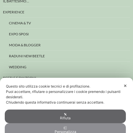
IL BATTESIMO…
EXPERIENCE
CINEMA & TV
EXPO SPOSI
MODA & BLOGGER
RADUNI NEW BEETLE
WEDDING
BEETLE E DINTORNI
✕
Questo sito utilizza cookie tecnici e di profilazione.
CONTATTI
Puoi accettare, rifiutare o personalizzare i cookie premendo i pulsanti
desiderati.
PRIVACY & COOKIE
Chiudendo questa informativa continuerai senza accettare.
PERSONAL DATA POLICY
Rifiuta
COOKIE POLICY
Personalizza