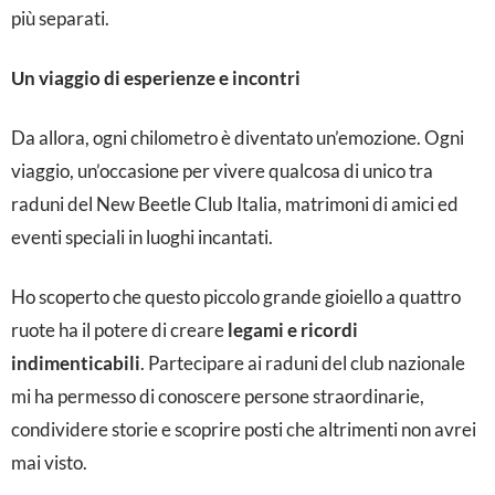
o
più separati.
n
Un viaggio di esperienze e incontri
e
c
Da allora, ogni chilometro è diventato un’emozione. Ogni
a
viaggio, un’occasione per vivere qualcosa di unico tra
b
raduni del New Beetle Club Italia, matrimoni di amici ed
r
eventi speciali in luoghi incantati.
i
Ho scoperto che questo piccolo grande gioiello a quattro
o
ruote ha il potere di creare
legami e ricordi
p
indimenticabili
. Partecipare ai raduni del club nazionale
e
mi ha permesso di conoscere persone straordinarie,
r
condividere storie e scoprire posti che altrimenti non avrei
mai visto.
m