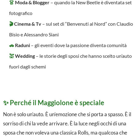
👗
Moda & Blogger
– quando la New Beetle è diventata set
t
fotografico
a
🎬
Cinema & Tv
– sul set di “Benvenuti al Nord” con Claudio
l
Bisio e Alessandro Siani
i
🚗
Raduni
– gli eventi dove la passione diventa comunità
a
💒
Wedding
– le storie degli sposi che hanno scelto un’auto
|
fuori dagli schemi
I
l
M
✨ Perché il Maggiolone è speciale
a
Non è solo un’auto. È un’emozione che si porta a spasso. È il
g
sorriso di chi la vede arrivare. È la luce negli occhi di una
g
sposa che non voleva una classica Rolls, ma qualcosa che