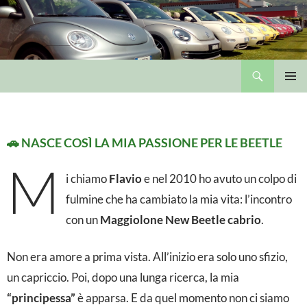
Cerca
Il Maggiolone New Beetle di Flavio
VAI
MENU
AL
PRINCI
CONTENUTO
IL MAGGIOLONE DI FLAVIO
M
🚗 NASCE COSÌ LA MIA PASSIONE PER LE BEETLE
M
a
i chiamo
Flavio
e nel 2010 ho avuto un colpo di
g
fulmine che ha cambiato la mia vita: l’incontro
g
con un
Maggiolone New Beetle cabrio
.
i
Non era amore a prima vista. All’inizio era solo uno sfizio,
o
un capriccio. Poi, dopo una lunga ricerca, la mia
l
“principessa”
è apparsa. E da quel momento non ci siamo