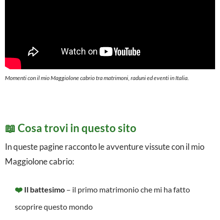
n
i
e
d
e
Momenti con il mio Maggiolone cabrio tra matrimoni, raduni ed eventi in Italia.
v
e
📖 Cosa trovi in questo sito
n
t
In queste pagine racconto le avventure vissute con il mio
Maggiolone cabrio:
i
i
❤️
Il battesimo
– il primo matrimonio che mi ha fatto
n
scoprire questo mondo
I