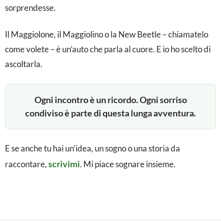
i
sorprendesse.
o
l
Il Maggiolone, il Maggiolino o la New Beetle – chiamatelo
come volete – è un’auto che parla al cuore. E io ho scelto di
o
ascoltarla.
n
e
Ogni incontro è un ricordo. Ogni sorriso
N
condiviso è parte di questa lunga avventura.
e
w
E se anche tu hai un’idea, un sogno o una storia da
B
scrivimi
raccontare,
. Mi piace sognare insieme.
e
e
t