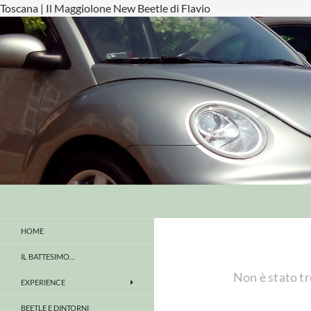
Toscana | Il Maggiolone New Beetle di Flavio
Cerca
Il Maggiolone New Beetle di Flavio
… Maggiolone, Maggiolino o New
HOME
Beetle, le auto dal fascino senza
tempo
IL BATTESIMO…
Non è stato tr
EXPERIENCE
BEETLE E DINTORNI