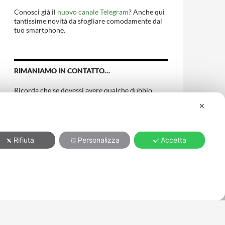
Conosci già il
nuovo canale Telegram
? Anche qui
tantissime novità da sfogliare comodamente dal
tuo smartphone.
RIMANIAMO IN CONTATTO…
Ricorda che se dovessi avere qualche dubbio,
oltre che al telefono e messenger di FaceBook,
✕
puoi contattarmi anche tramite
WhatsApp
e
Telegram
. Quando vuoi e in qualsiasi momento;
sentirti per me sarà un piacere.
Il mio numero è
371.3480966
Rifiuta
Personalizza
Accetta