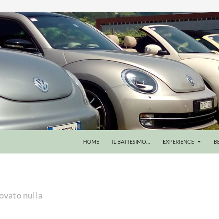
VAI AL CONTENUTO
HOME
IL BATTESIMO…
EXPERIENCE
B
ovato nulla